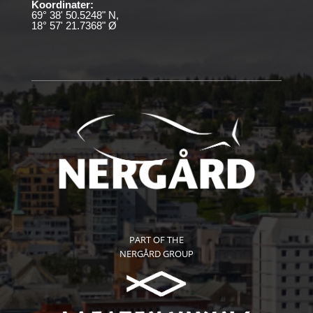
Koordinater:
69° 38' 50.5248" N,
18° 57' 21.7368" Ø
PART OF THE
NERGÅRD GROUP