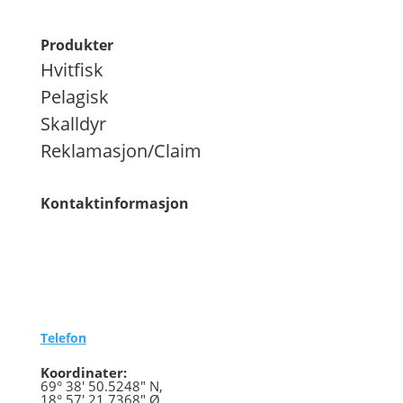
Produkter
Hvitfisk
Pelagisk
Skalldyr
Reklamasjon/Claim
Kontaktinformasjon
Besøksadresse:
Strandtorget 3, 9008 Tromsø
Postadresse:
Postboks 613, 9256 Tromsø
Telefon
Koordinater:
69° 38' 50.5248" N,
18° 57' 21.7368" Ø